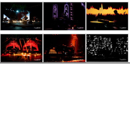
F
e
s
t
i
v
a
l
I
n
t
e
r
n
a
t
i
o
n
a
l
d
e
H
a
m
a
m
m
e
t