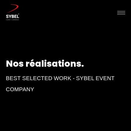
Nos réalisations.
BEST SELECTED WORK - SYBEL EVENT
COMPANY