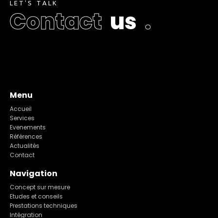
L
E
T
'
S
T
A
L
K
C
o
n
t
a
c
t
u
s
.
Menu
Accueil
Services
Evenements
Références
Actualités
Contact
Navigation
Concept sur mesure
Etudes et conseils
Prestations techniques
Intégration