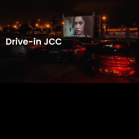
D
R
I
V
E
-
I
N
J
C
C