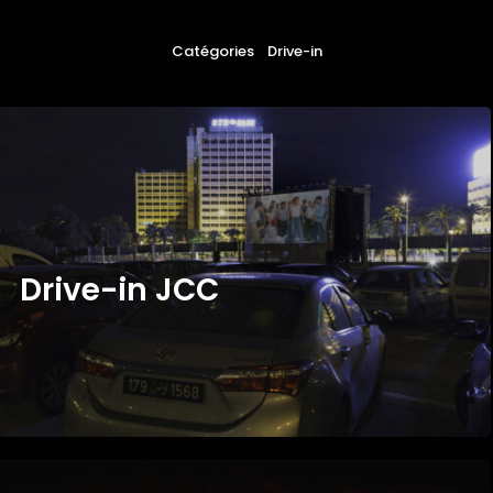
Catégories
Drive-in
D
R
I
V
E
-
I
N
J
C
C