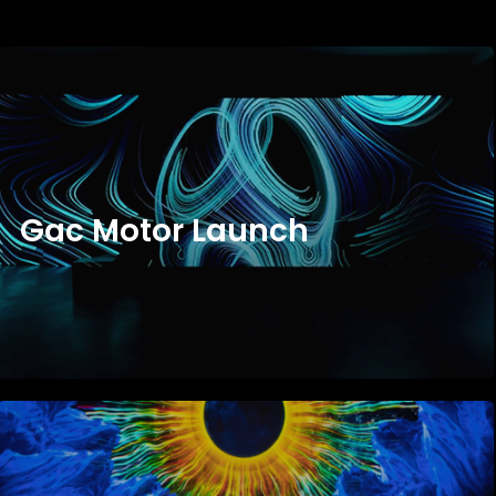
G
A
C
M
O
T
O
R
L
A
U
N
C
H