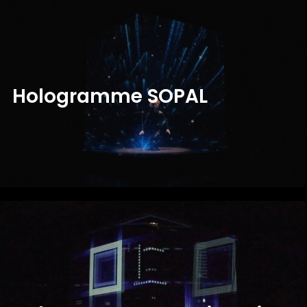
H
O
L
O
G
R
A
M
M
E
S
O
P
A
L