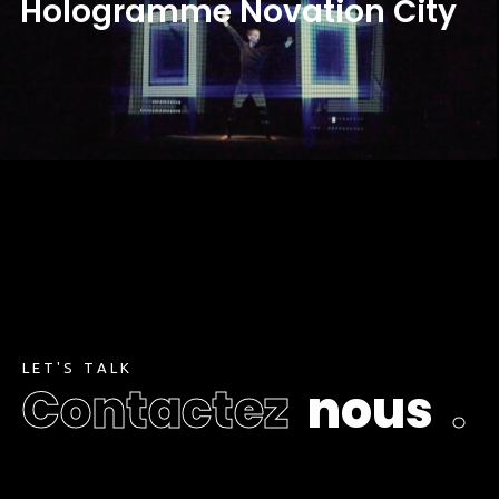
H
O
L
O
G
R
A
M
M
E
N
O
V
A
T
I
O
N
C
I
T
Y
L
E
T
'
S
T
A
L
K
C
o
n
t
a
c
t
e
z
n
o
u
s
.