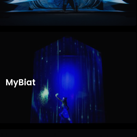
M
Y
B
I
A
T