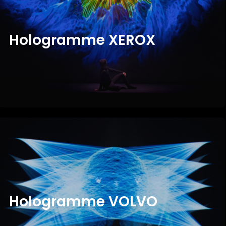
H
O
L
O
G
R
A
M
M
E
X
E
R
O
X
H
O
L
O
G
R
A
M
M
E
V
O
L
V
O