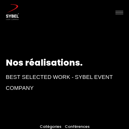
Nos réalisations.
BEST SELECTED WORK - SYBEL EVENT
COMPANY
Catégories
Conférences