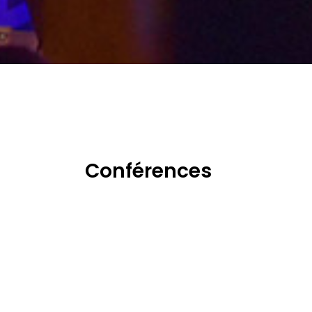
Conférences
ÉVÉNEMENT
CLIENT
RightsCon
Access Now