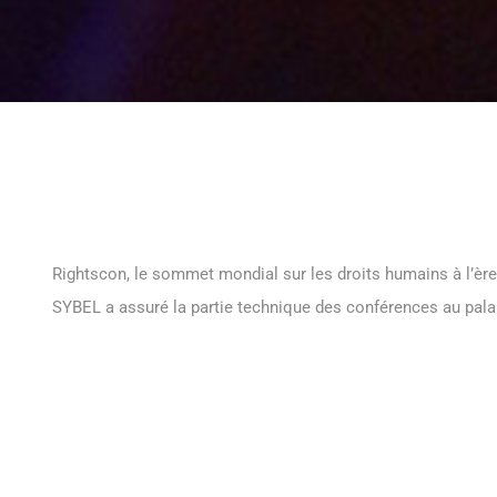
Rightscon, le sommet mondial sur les droits humains à l’ère
SYBEL a assuré la partie technique des conférences au palai
AGENCE
PRODUCT
Cybertone
Sybel Event C