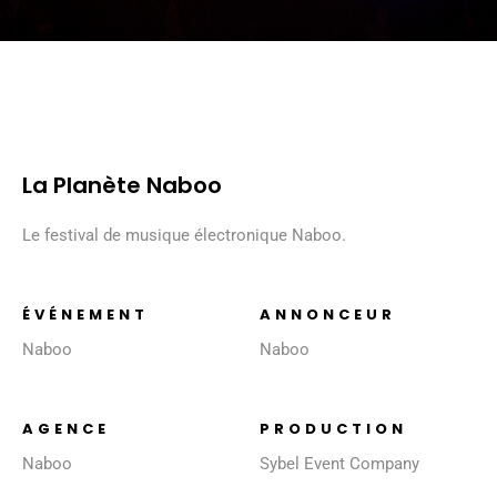
La Planète Naboo
Le festival de musique électronique Naboo.
ÉVÉNEMENT
ANNONCEUR
Naboo
Naboo
AGENCE
PRODUCTION
Naboo
Sybel Event Company