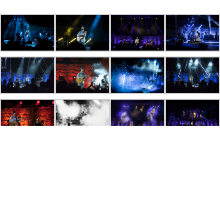
F
e
s
t
i
v
a
l
I
n
t
e
r
n
a
t
i
o
n
a
l
d
e