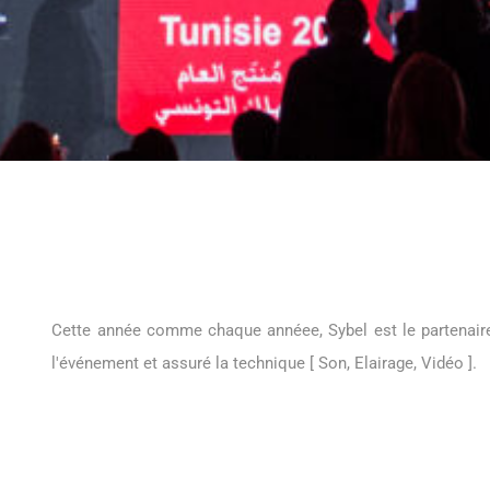
Cette année comme chaque annéee, Sybel est le partenaire
l'événement et assuré la technique [ Son, Elairage, Vidéo ].
AGENCE
PRODUCT
l’année
My Events
Sybel Event C