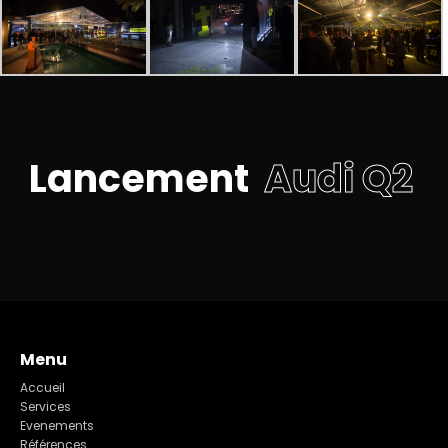
L
a
n
c
e
m
e
n
t
A
u
d
i
Q
2
Menu
Accueil
Services
Evenements
Références