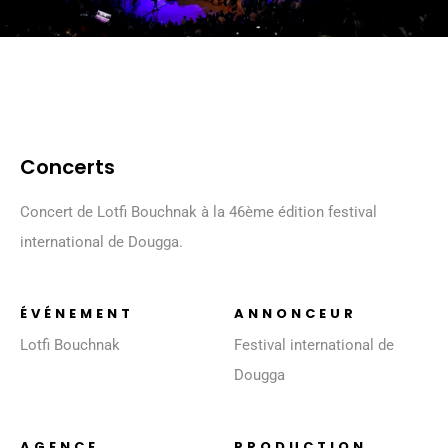
Concerts
Concert de Lotfi Bouchnak à la 46ème édition festival
international de Dougga.
ÉVÉNEMENT
ANNONCEUR
Lotfi Bouchnak
Festival international de
Dougga
AGENCE
PRODUCTION