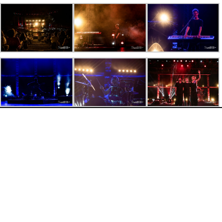
F
e
s
t
i
v
a
l
I
n
t
e
r
n
a
t
i
o
n
a
l
d
e
H
a
m
a
m
m
e
t