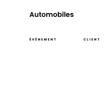
Automobiles
ÉVÉNEMENT
CLIENT
Lancement de la BMW The 2.​
Benjemaa Mot