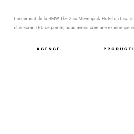
Lancement de la BMW The 2 au Movenpick Hôtel du Lac. Grâce
d'un écran LED de pointe, nous avons créé une expérience vi
AGENCE
PRODUCT
ors
My Event
Sybel Event C