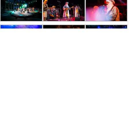
F
e
s
t
i
v
a
l
I
n
t
e
r
n
a
t
i
o
n
a
l
d
e