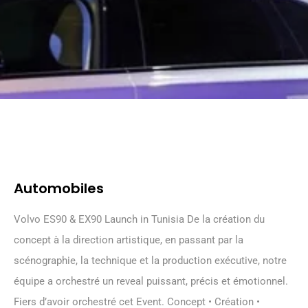
Automobiles
Volvo ES90 & EX90 Launch in Tunisia De la création du
concept à la direction artistique, en passant par la
scénographie, la technique et la production exécutive, notre
équipe a orchestré un reveal puissant, précis et émotionnel.
Fiers d’avoir orchestré cet Event. Concept • Création •