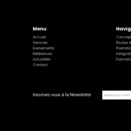
Menu
Navig
Accueil
Concept
Services
Etudes e
Evenements
Prestati
Références
Intégrat
Actualités
Formati
Contact
Inscrivez vous à la Newsletter