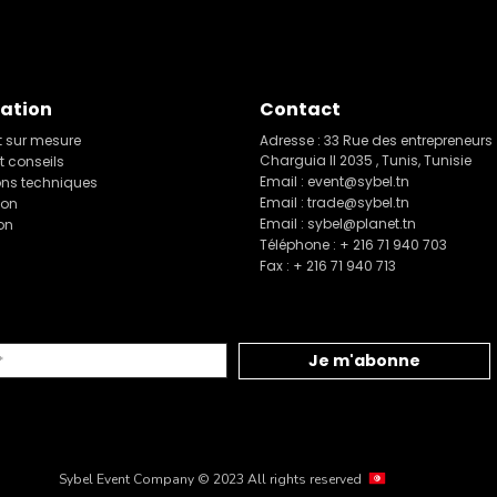
ation
Contact
 sur mesure
Adresse : 33 Rue des entrepreneurs
Charguia II 2035 , Tunis, Tunisie
t conseils
Email : event@sybel.tn
ons techniques
Email : trade@sybel.tn
ion
Email : sybel@planet.tn
on
Téléphone : + 216 71 940 703
Fax : + 216 71 940 713
Sybel Event Company © 2023 All rights reserved