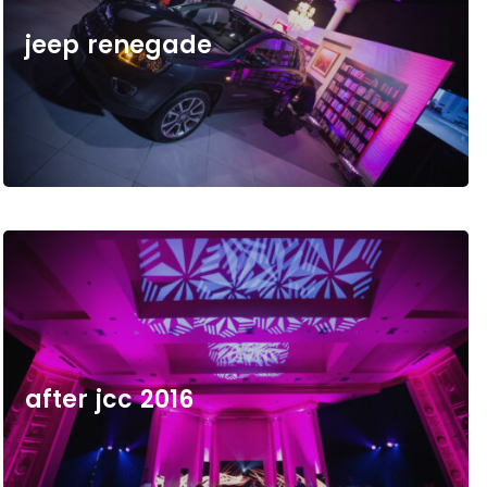
j
e
e
p
r
e
n
e
g
a
d
e
a
f
t
e
r
j
c
c
2
0
1
6