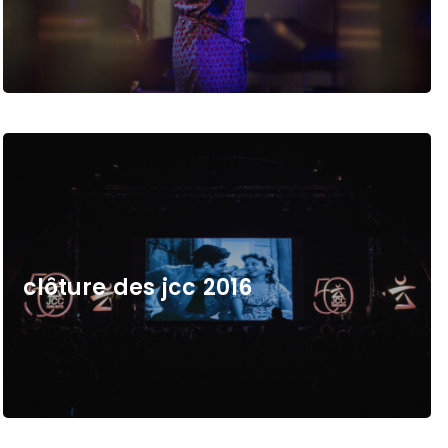
c
l
ô
t
u
r
e
d
e
s
j
c
c
2
0
1
6