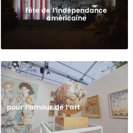
f
ê
t
e
d
e
l
’
i
n
d
é
p
e
n
d
a
n
c
e
a
m
é
r
i
c
a
i
n
e
p
o
u
r
l
’
a
m
o
u
r
d
e
l
’
a
r
t