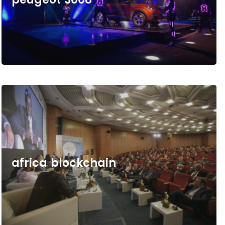
a
f
r
i
c
a
b
l
o
c
k
c
h
a
i
n