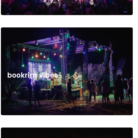
b
o
o
k
r
i
m
v
i
b
e
s