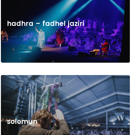
h
a
d
h
r
a
–
f
a
d
h
e
l
j
a
z
i
r
i
s
o
l
o
m
u
n