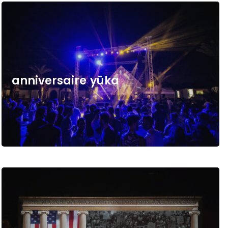
a
n
n
i
v
e
r
s
a
i
r
e
y
ü
k
a