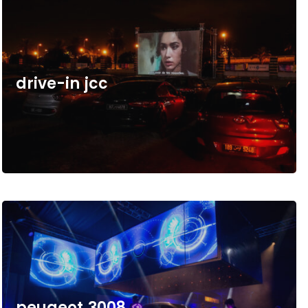
d
r
i
v
e
-
i
n
j
c
c
p
e
u
g
e
o
t
3
0
0
8