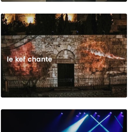
l
e
k
e
f
c
h
a
n
t
e