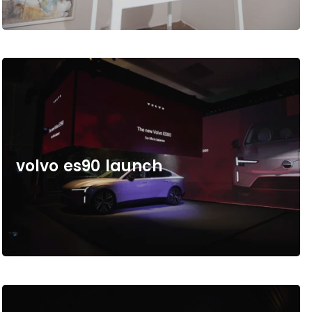
v
o
l
v
o
e
s
9
0
l
a
u
n
c
h