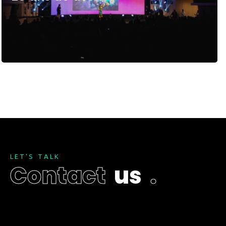
L
E
T
'
S
T
A
L
K
C
o
n
t
a
c
t
u
s
.