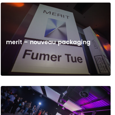
m
e
r
i
t
–
n
o
u
v
e
a
u
p
a
c
k
a
g
i
n
g