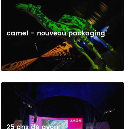
c
a
m
e
l
–
n
o
u
v
e
a
u
p
a
c
k
a
g
i
n
g
2
5
a
n
s
d
e
a
v
o
n