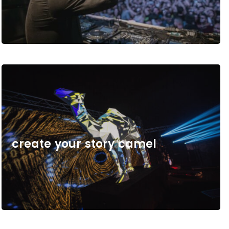
c
r
e
a
t
e
y
o
u
r
s
t
o
r
y
c
a
m
e
l