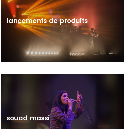
l
a
n
c
e
m
e
n
t
s
d
e
p
r
o
d
u
i
t
s
s
o
u
a
d
m
a
s
s
i